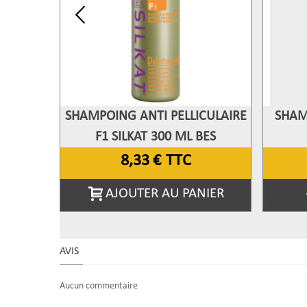
SHAMPOING ANTI PELLICULAIRE
SHAM
Afficher Plus
A
F1 SILKAT 300 ML BES
8,33 €
TTC
AJOUTER AU PANIER
AVIS
Aucun commentaire