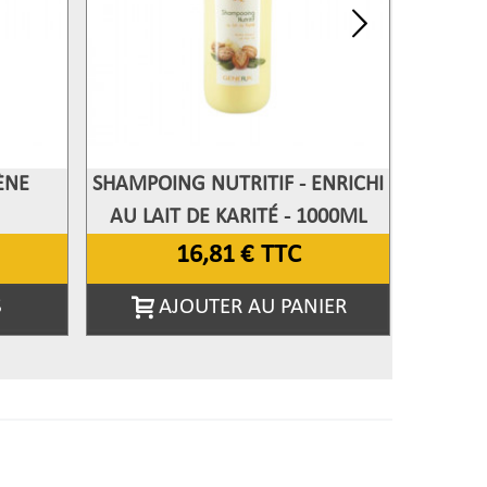
ÈNE
SHAMPOING NUTRITIF - ENRICHI
SHAMPO
Afficher Plus
Aff
AU LAIT DE KARITÉ - 1000ML
16,81 €
TTC
S
AJOUTER AU PANIER