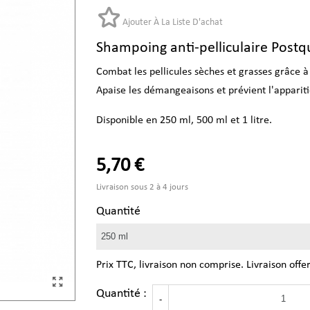
Ajouter À La Liste D'achat
(9 avis)
Shampoing anti-pelliculaire Pos
Combat les pellicules sèches et grasses grâce à
Apaise les démangeaisons et prévient l'appariti
Disponible en 250 ml, 500 ml et 1 litre.
5,70 €
Livraison sous 2 à 4 jours
Quantité
Prix TTC, livraison non comprise. Livraison offe
Quantité :
-