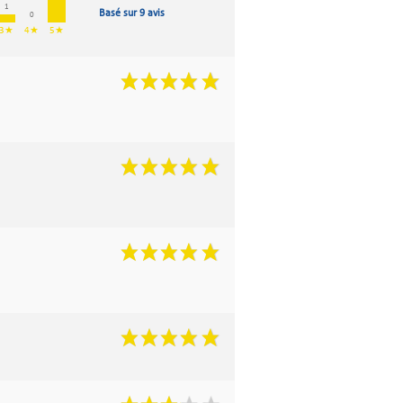
1
Basé sur 9 avis
0
3★
4★
5★