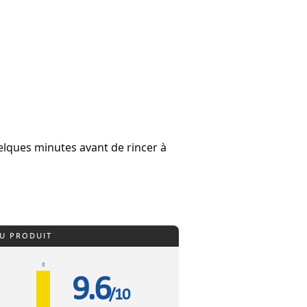
uelques minutes avant de rincer à
DU PRODUIT
8
9.6
/10