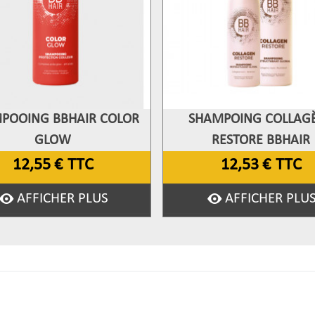
POOING BBHAIR COLOR
SHAMPOING COLLAG
fficher Plus
Afficher Plus
GLOW
RESTORE BBHAIR
12,55 €
TTC
12,53 €
TTC
AFFICHER PLUS
AFFICHER PLU