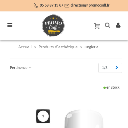
05 53 87 19 67
direction@promocoiff.fr
Accueil
Produits d'esthétique
>
>
Onglerie
Suiva
Pertinence
1/8
en stock