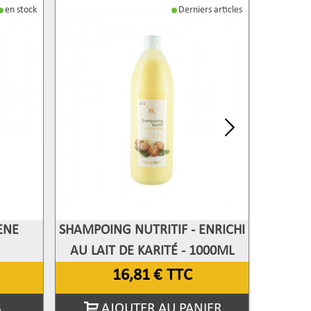
en stock
Derniers articles
ÈNE
SHAMPOING NUTRITIF - ENRICHI
SHAMPO
Afficher Plus
Aff
AU LAIT DE KARITÉ - 1000ML
16,81 €
TTC
S
AJOUTER AU PANIER