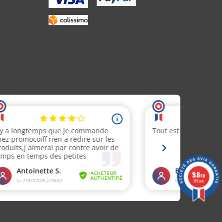
9.8
/10
376 avis