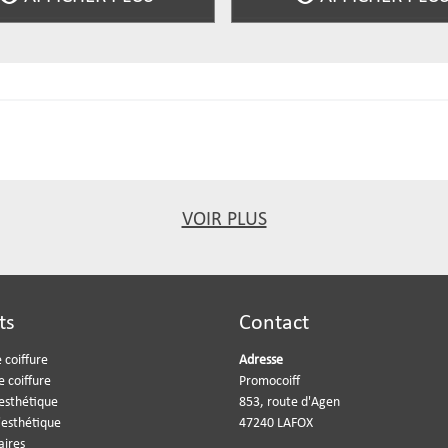
VOIR PLUS
ts
Contact
 coiffure
Adresse
e coiffure
Promocoiff
'esthétique
853, route d'Agen
'esthétique
47240 LAFOX
aires