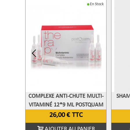
En Stock
COMPLEXE ANTI-CHUTE MULTI-
SHAM
Afficher Plus
A
VITAMINÉ 12*9 ML POSTQUAM
26,00 €
TTC
AJOUTER AU PANIER