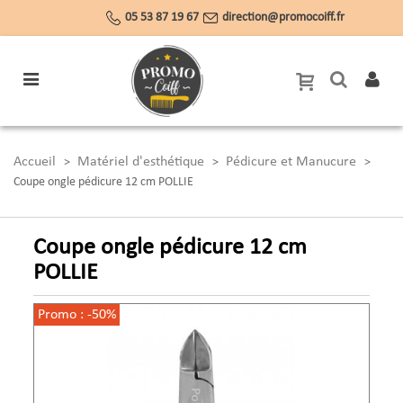
05 53 87 19 67
direction@promocoiff.fr
Accueil
Matériel d'esthétique
Pédicure et Manucure
>
>
>
Coupe ongle pédicure 12 cm POLLIE
Coupe ongle pédicure 12 cm
POLLIE
Promo :
-50%