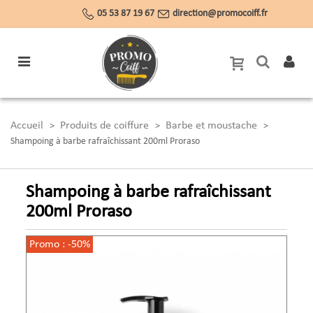
05 53 87 19 67
direction@promocoiff.fr
Accueil
Produits de coiffure
Barbe et moustache
>
>
>
Shampoing à barbe rafraîchissant 200ml Proraso
Shampoing à barbe rafraîchissant
200ml Proraso
Promo :
-50%