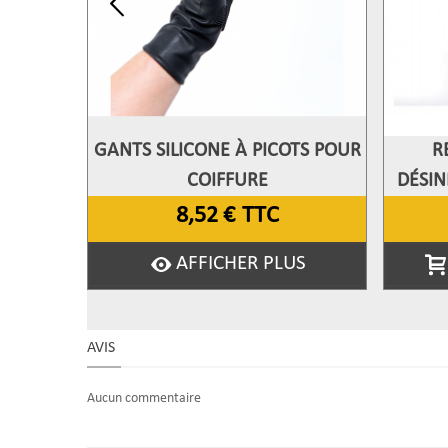
GANTS SILICONE À PICOTS POUR
R
Afficher Plus
A
COIFFURE
DÉSIN
8,52 €
TTC
AFFICHER PLUS
AVIS
Aucun commentaire