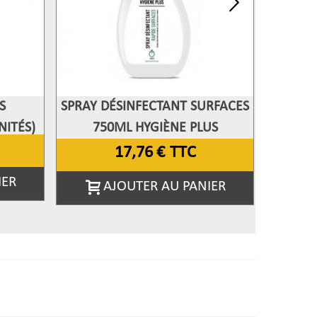
S
SPRAY DÉSINFECTANT SURFACES
SPRAY 
Afficher Plus
Aff
NITÉS)
750ML HYGIÈNE PLUS
25
17,76 €
TTC
IER
AJOUTER AU PANIER