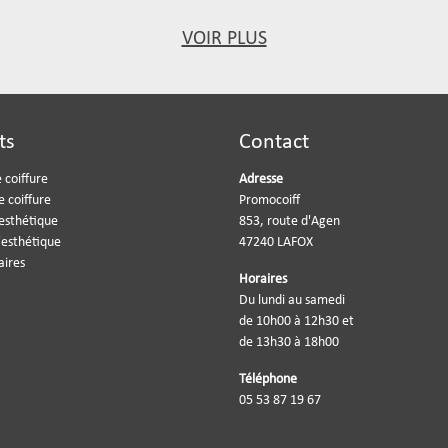
VOIR PLUS
ts
Contact
 coiffure
Adresse
e coiffure
Promocoiff
'esthétique
853, route d'Agen
'esthétique
47240 LAFOX
aires
Horaires
Du lundi au samedi
de 10h00 à 12h30 et
de 13h30 à 18h00
Téléphone
05 53 87 19 67