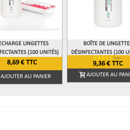
ECHARGE LINGETTES
BOÎTE DE LINGETTE
fficher Plus
Afficher Plus
FECTANTES (100 UNITÉS)
DÉSINFECTANTES (100 U
HYGIÈNE PLUS
8,69 €
TTC
9,36 €
TTC
AJOUTER AU PAN
AJOUTER AU PANIER