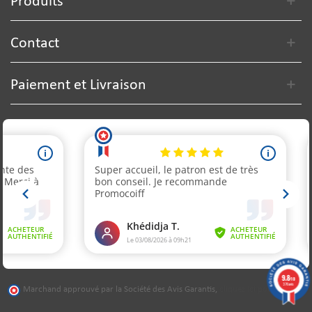
Produits
Contact
Paiement et Livraison
9.8
/10
376 avis
Marchand approuvé par la Société des Avis Garantis,
cliquez ici pour vérifier
.