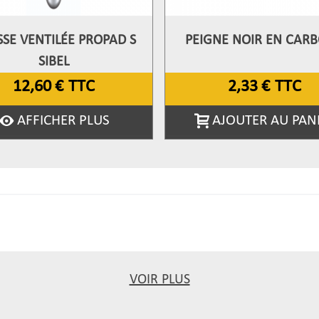
SE VENTILÉE PROPAD S
PEIGNE NOIR EN CAR
fficher Plus
Afficher Plus
SIBEL
12,60 €
TTC
2,33 €
TTC
AFFICHER PLUS
AJOUTER AU PAN
VOIR PLUS