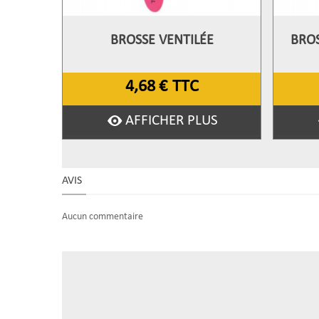
BROSSE VENTILÉE
BROS
Afficher Plus
A
4,68 €
TTC
AFFICHER PLUS
AVIS
Aucun commentaire