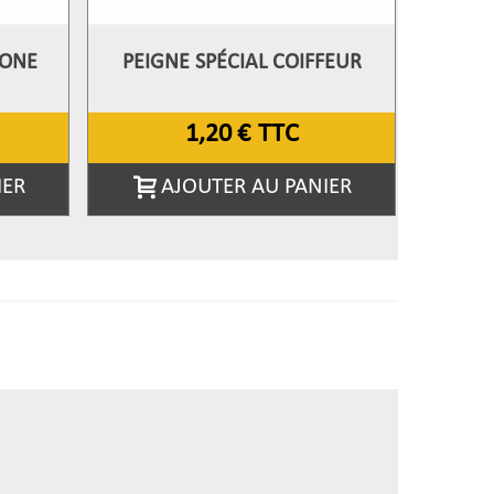
BONE
PEIGNE SPÉCIAL COIFFEUR
BROSSE 
Afficher Plus
Aff
CRÊPER
1,20 €
TTC
IER
AJOUTER AU PANIER