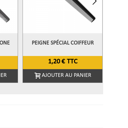
BONE
PEIGNE SPÉCIAL COIFFEUR
BROSS
Afficher Plus
Aff
1,20 €
TTC
IER
AJOUTER AU PANIER