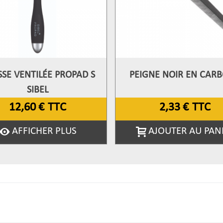
SE VENTILÉE PROPAD S
PEIGNE NOIR EN CAR
fficher Plus
Afficher Plus
SIBEL
12,60 €
TTC
2,33 €
TTC
AFFICHER PLUS
AJOUTER AU PAN