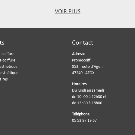
VOIR PLUS
ts
Contact
 coiffure
Adresse
e coiffure
Promocoiff
'esthétique
853, route d'Agen
'esthétique
47240 LAFOX
aires
Horaires
Du lundi au samedi
de 10h00 à 12h30 et
de 13h30 à 18h00
Téléphone
05 53 87 19 67