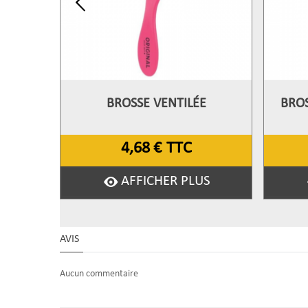
BROSSE VENTILÉE
BROS
Afficher Plus
A
4,68 €
TTC
AFFICHER PLUS
AVIS
Aucun commentaire