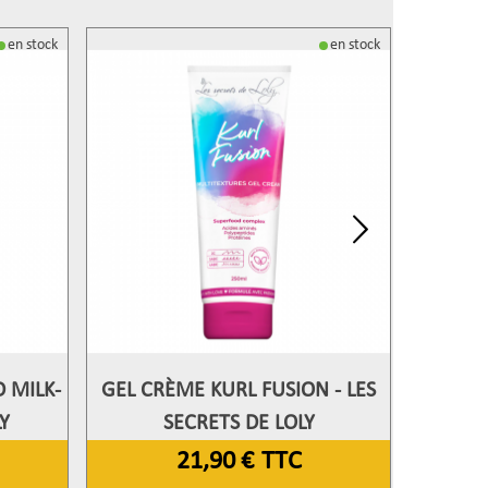
en stock
en stock
 MILK-
GEL CRÈME KURL FUSION - LES
HAIR PR
Afficher Plus
Aff
Y
SECRETS DE LOLY
21,90 €
TTC