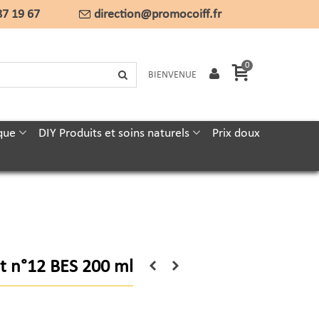
87 19 67
direction@promocoiff.fr
0
BIENVENUE
que
DIY Produits et soins naturels
Prix doux
-It n°12 BES 200 ml