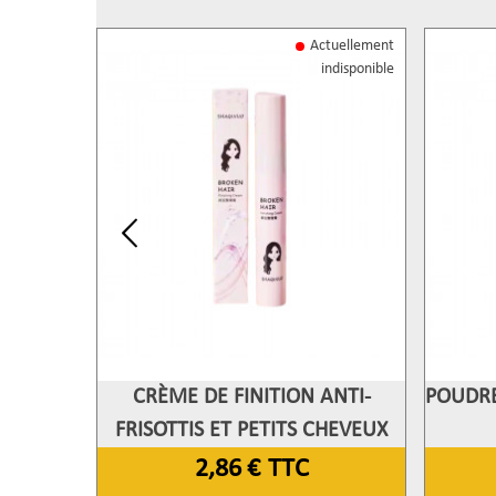
Actuellement
indisponible
CRÈME DE FINITION ANTI-
POUDRE
Afficher Plus
A
FRISOTTIS ET PETITS CHEVEUX
REBELLES - SHAQINUO
2,86 €
TTC