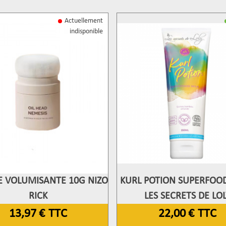
Actuellement
indisponible
 VOLUMISANTE 10G NIZO
KURL POTION SUPERFOOD
fficher Plus
Afficher Plus
RICK
LES SECRETS DE LOL
13,97 €
TTC
22,00 €
TTC