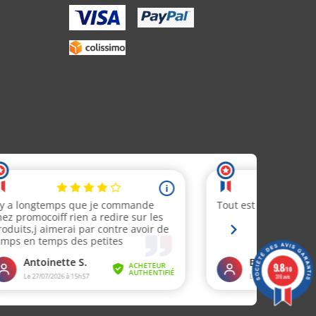
9.8
/10
376 avis