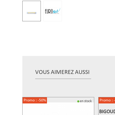
VOUS AIMEREZ AUSSI
Promo :
-50%
Promo :
en stock
BIGOU
A