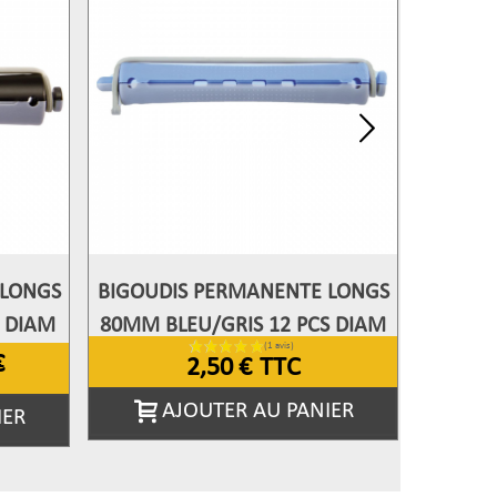
 LONGS
BIGOUDIS PERMANENTE LONGS
BIGOUD
Afficher Plus
Aff
 DIAM
80MM BLEU/GRIS 12 PCS DIAM
80MM R
13 MM
€
1
2,50 €
TTC
AJOUTER AU PANIER
IER