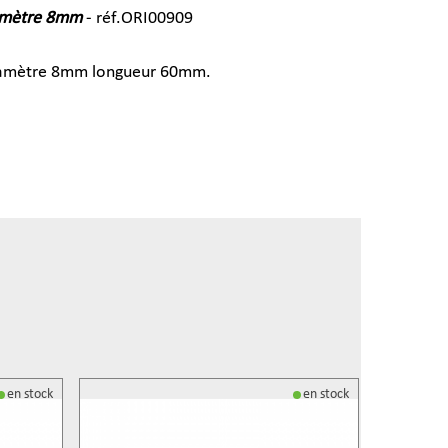
iamètre 8mm
- réf.ORI00909
diamètre 8mm longueur 60mm.
Promo :
-
en stock
en stock