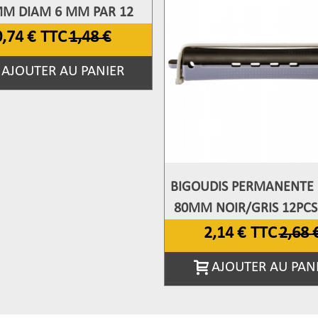
MM DIAM 6 MM PAR 12
0,74 €
TTC
1,48 €
AJOUTER AU PANIER
BIGOUDIS PERMANENTE
Afficher Plus
80MM NOIR/GRIS 12PCS
16MM
2,14 €
TTC
2,68 
AJOUTER AU PAN