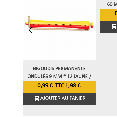
60 
BIGOUDIS PERMANENTE
Afficher Plus
ONDULÉS 9 MM * 12 JAUNE /
ROUGE
0,99 €
TTC
1,98 €
AJOUTER AU PANIER