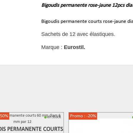
Bigoudis permanente rose-jaune 12pcs d
Bigoudis permanente courts rose-jaune 
Sachets de 12 avec élastiques.
Marque :
Eurostil.
-50%
Promo :
-20%
en stock
DIS PERMANENTE COURTS
fficher Plus