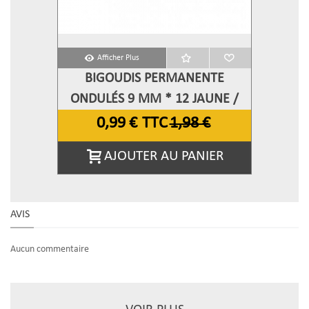
Afficher Plus
BIGOUDIS PERMANENTE
ONDULÉS 9 MM * 12 JAUNE /
ROUGE
0,99 €
TTC
1,98 €
AJOUTER AU PANIER
AVIS
Aucun commentaire