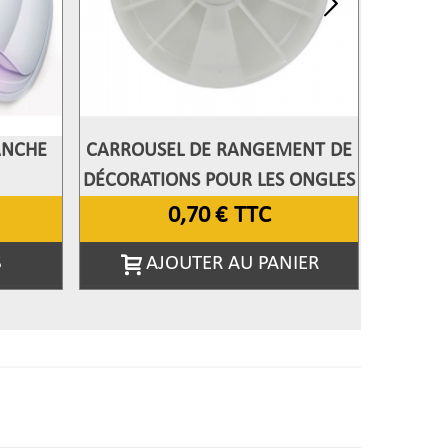
ANCHE
CARROUSEL DE RANGEMENT DE
CAPSUL
Afficher Plus
Aff
DÉCORATIONS POUR LES ONGLES
0,70 €
TTC
S
AJOUTER AU PANIER