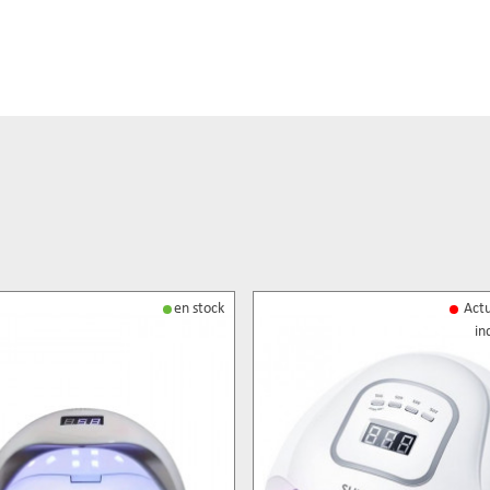
en stock
Act
in