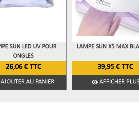
PE SUN LED UV POUR
LAMPE SUN X5 MAX BL
fficher Plus
Afficher Plus
ONGLES
26,06 €
TTC
39,95 €
TTC
AJOUTER AU PANIER
AFFICHER PLU