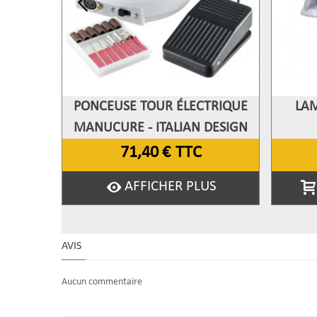
PONCEUSE TOUR ÉLECTRIQUE
LAM
Afficher Plus
A
MANUCURE - ITALIAN DESIGN
71,40 €
TTC
AFFICHER PLUS
AVIS
Aucun commentaire