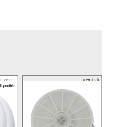
uellement
en stock
disponible