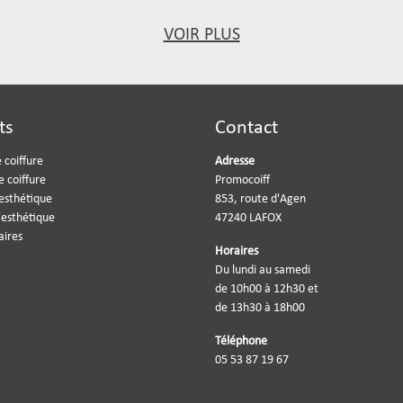
VOIR PLUS
ts
Contact
 coiffure
Adresse
e coiffure
Promocoiff
'esthétique
853, route d'Agen
'esthétique
47240 LAFOX
aires
Horaires
Du lundi au samedi
de 10h00 à 12h30 et
de 13h30 à 18h00
Téléphone
05 53 87 19 67