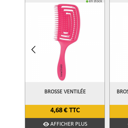
en stock
BROSSE VENTILÉE
BROS
Afficher Plus
A
4,68 €
TTC
AFFICHER PLUS