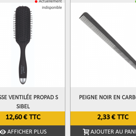
Actuellement
indisponible
SE VENTILÉE PROPAD S
PEIGNE NOIR EN CAR
fficher Plus
Afficher Plus
SIBEL
12,60 €
TTC
2,33 €
TTC
AFFICHER PLUS
AJOUTER AU PAN