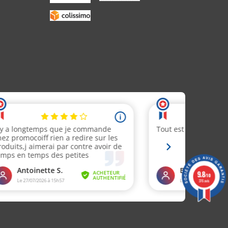
9.8
/10
376 avis