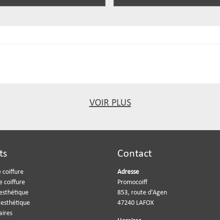
VOIR PLUS
ts
Contact
 coiffure
Adresse
e coiffure
Promocoiff
'esthétique
853, route d'Agen
'esthétique
47240 LAFOX
aires