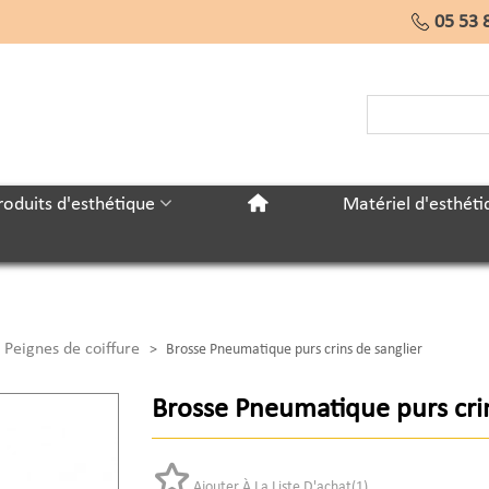
05 53 
roduits d'esthétique
Matériel d'esthéti
 Peignes de coiffure
>
Brosse Pneumatique purs crins de sanglier
Brosse Pneumatique purs crin
Ajouter À La Liste D'achat
(
1
)