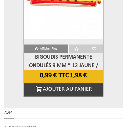
Afficher Plus
BIGOUDIS PERMANENTE
ONDULÉS 9 MM * 12 JAUNE /
ROUGE
0,99 €
TTC
1,98 €
AJOUTER AU PANIER
AVIS