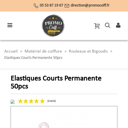
05 53 87 19 67
direction@promocoiff.fr
Accueil
Matériel de coiffure
Rouleaux et Bigoudis
>
>
>
Elastiques Courts Permanente 50pcs
Elastiques Courts Permanente
50pcs
(2 avis)