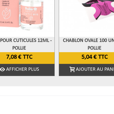
 POUR CUTICULES 12ML -
CHABLON OVALE 100 UNI
fficher Plus
Afficher Plus
POLLIE
POLLIE
7,08 €
TTC
5,04 €
TTC
AFFICHER PLUS
AJOUTER AU PAN