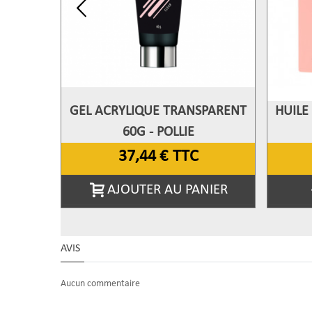
GEL ACRYLIQUE TRANSPARENT
HUILE
Afficher Plus
A
60G - POLLIE
37,44 €
TTC
AJOUTER AU PANIER
AVIS
Aucun commentaire