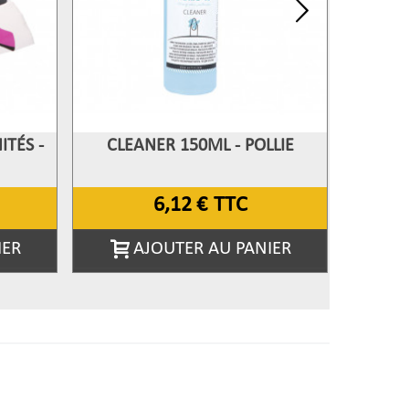
TÉS -
CLEANER 150ML - POLLIE
DISSOLV
Afficher Plus
Aff
6,12 €
TTC
IER
AJOUTER AU PANIER