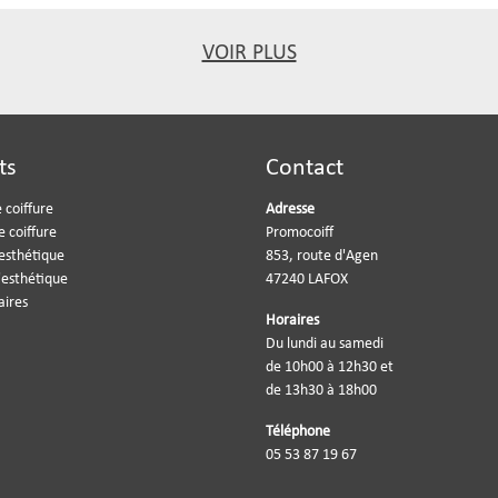
VOIR PLUS
ts
Contact
 coiffure
Adresse
e coiffure
Promocoiff
'esthétique
853, route d'Agen
'esthétique
47240 LAFOX
aires
Horaires
Du lundi au samedi
de 10h00 à 12h30 et
de 13h30 à 18h00
Téléphone
05 53 87 19 67