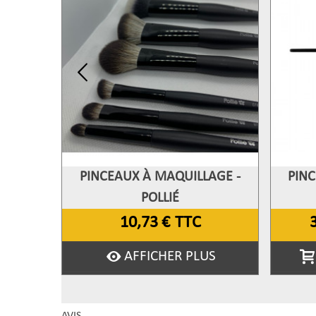
PINCEAUX À MAQUILLAGE -
PINC
Afficher Plus
A
POLLIÉ
10,73 €
TTC
AFFICHER PLUS
AVIS