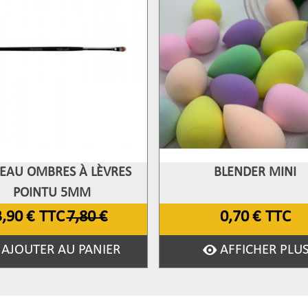
EAU OMBRES À LÈVRES
BLENDER MINI
fficher Plus
Afficher Plus
POINTU 5MM
3,90 €
TTC
7,80 €
0,70 €
TTC
AJOUTER AU PANIER
AFFICHER PLU