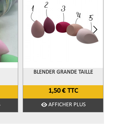
BLENDER GRANDE TAILLE
PIN
Afficher Plus
Aff
E
1,50 €
TTC
S
AFFICHER PLUS