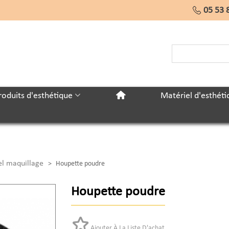
05 53 
roduits d'esthétique
Matériel d'esthéti
el maquillage
>
Houpette poudre
Houpette poudre
Ajouter À La Liste D'achat