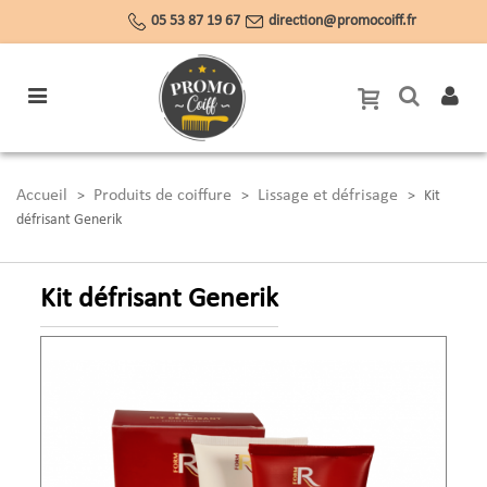
05 53 87 19 67
direction@promocoiff.fr
Accueil
Produits de coiffure
Lissage et défrisage
>
>
>
Kit
défrisant Generik
Kit défrisant Generik