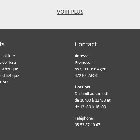
VOIR PLUS
ts
Contact
 coiffure
Adresse
e coiffure
Promocoiff
'esthétique
853, route d'Agen
'esthétique
47240 LAFOX
aires
Horaires
Du lundi au samedi
de 10h00 à 12h30 et
de 13h30 à 18h00
Téléphone
05 53 87 19 67