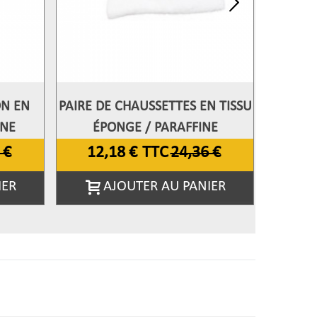
ON EN
PAIRE DE CHAUSSETTES EN TISSU
PAIR
Afficher Plus
Aff
INE
ÉPONGE / PARAFFINE
ÉP
 €
12,18 €
TTC
24,36 €
7,
IER
AJOUTER AU PANIER