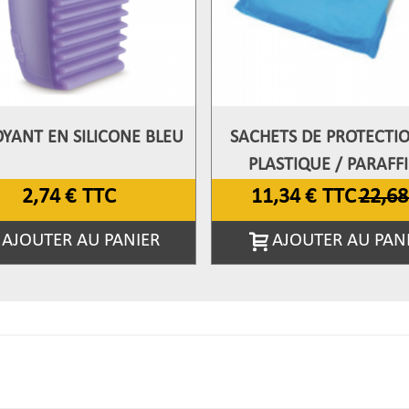
YANT EN SILICONE BLEU
SACHETS DE PROTECTI
fficher Plus
Afficher Plus
PLASTIQUE / PARAFF
2,74 €
TTC
11,34 €
TTC
22,68
AJOUTER AU PANIER
AJOUTER AU PAN