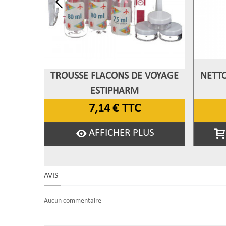
TROUSSE FLACONS DE VOYAGE
NETTO
Afficher Plus
A
ESTIPHARM
7,14 €
TTC
AFFICHER PLUS
AVIS
Aucun commentaire