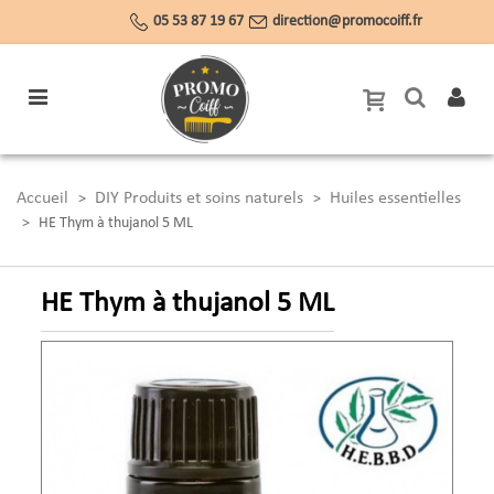
05 53 87 19 67
direction@promocoiff.fr
Accueil
DIY Produits et soins naturels
Huiles essentielles
>
>
>
HE Thym à thujanol 5 ML
HE Thym à thujanol 5 ML