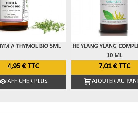
HYM A THYMOL BIO 5ML
HE YLANG YLANG COMPLÈ
fficher Plus
Afficher Plus
10 ML
4,95 €
TTC
7,01 €
TTC
AFFICHER PLUS
AJOUTER AU PAN