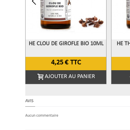
HE CLOU DE GIROFLE BIO 10ML
HE T
Afficher Plus
A
4,25 €
TTC
AJOUTER AU PANIER
AVIS
Aucun commentaire