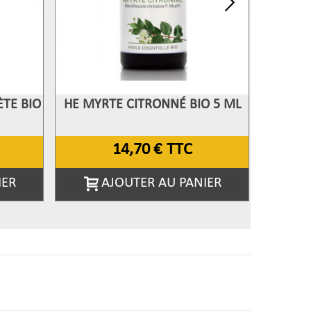
TE BIO
HE MYRTE CITRONNÉ BIO 5 ML
HE INU
Afficher Plus
Aff
14,70 €
TTC
IER
AJOUTER AU PANIER