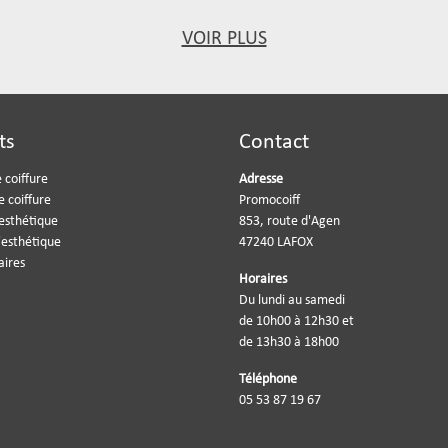
VOIR PLUS
ts
Contact
 coiffure
Adresse
e coiffure
Promocoiff
'esthétique
853, route d'Agen
'esthétique
47240 LAFOX
aires
Horaires
Du lundi au samedi
de 10h00 à 12h30 et
de 13h30 à 18h00
Téléphone
05 53 87 19 67