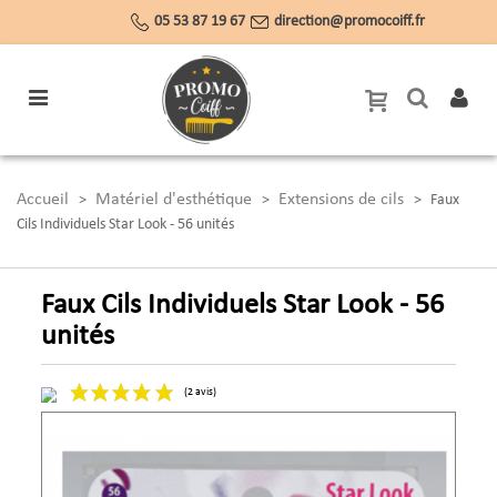
05 53 87 19 67
direction@promocoiff.fr
Accueil
Matériel d'esthétique
Extensions de cils
>
>
>
Faux
Cils Individuels Star Look - 56 unités
Faux Cils Individuels Star Look - 56
unités
(2 avis)