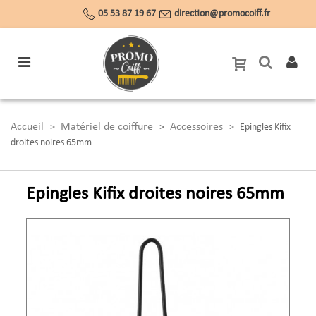
05 53 87 19 67
direction@promocoiff.fr
Accueil
Matériel de coiffure
Accessoires
>
>
>
Epingles Kifix
droites noires 65mm
Epingles Kifix droites noires 65mm