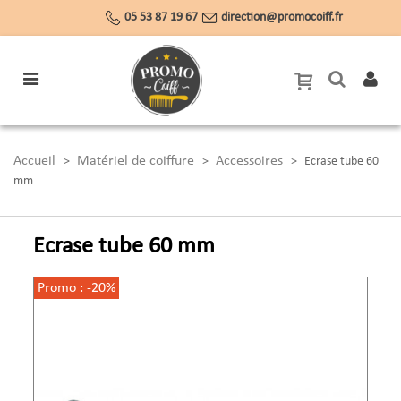
05 53 87 19 67
direction@promocoiff.fr
Accueil
Matériel de coiffure
Accessoires
>
>
>
Ecrase tube 60
mm
Ecrase tube 60 mm
Promo :
-20%