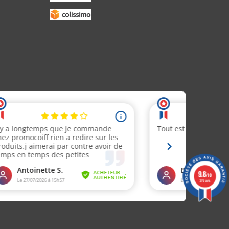
9.8
/10
376 avis