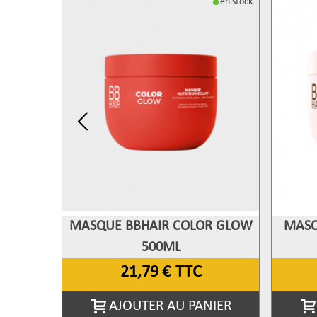
en stock
MASQUE BBHAIR COLOR GLOW
MASQ
Afficher Plus
A
500ML
21,79 €
TTC
AJOUTER AU PANIER