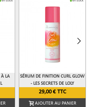
en stock
en stock
À LA
SÉRUM DE FINITION CURL GLOW
MASQUE
Afficher Plus
Aff
L
- LES SECRETS DE LOLY
D
29,00 €
TTC
IER
AJOUTER AU PANIER