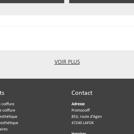
VOIR PLUS
ts
Contact
 coiffure
Adresse
e coiffure
Promocoiff
'esthétique
853, route d'Agen
'esthétique
47240 LAFOX
aires