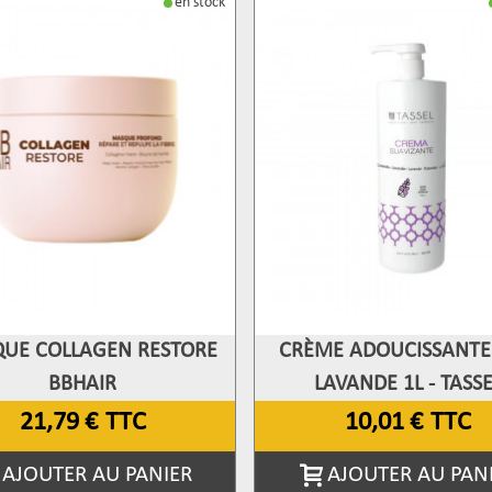
en stock
UE COLLAGEN RESTORE
CRÈME ADOUCISSANTE 
fficher Plus
Afficher Plus
BBHAIR
LAVANDE 1L - TASSE
21,79 €
TTC
10,01 €
TTC
AJOUTER AU PANIER
AJOUTER AU PAN